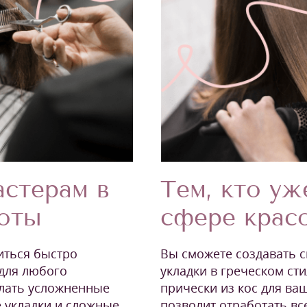
Тем, кто уж
стерам в
сфере крас
соты
Вы сможете создавать 
читься быстро
укладки в греческом сти
 для любого
прически из кос для ва
елать усложненные
позволит отработать вс
 укладки и сложные