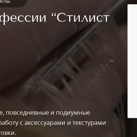
йства
фессии “Стилист
е, повседневные и подиумные
работу с аксессуарами и текстурами
товки.