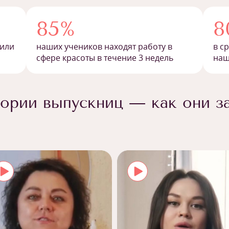
85%
8
 или
наших учеников находят работу в
в с
сфере красоты в течение 3 недель
наш
ории выпускниц — как они з