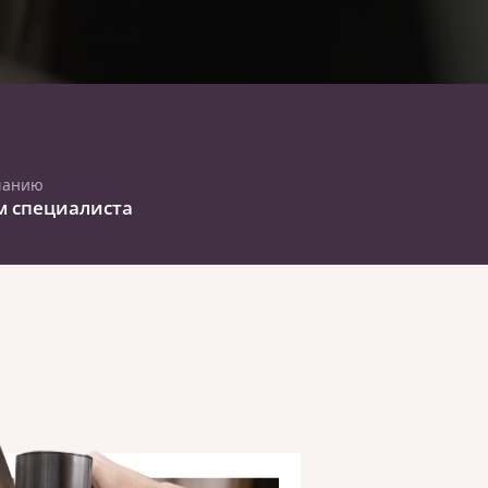
чанию
м специалиста