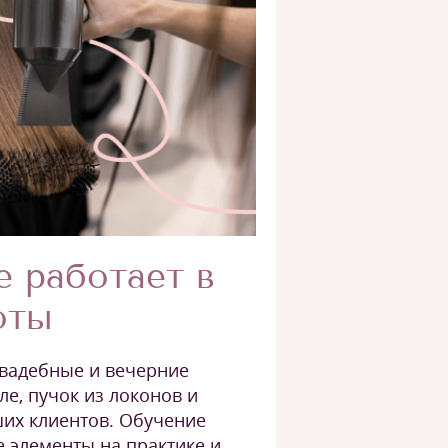
е работает в
оты
свадебные и вечерние
ле, пучок из локонов и
ших клиентов. Обучение
е элементы на практике и