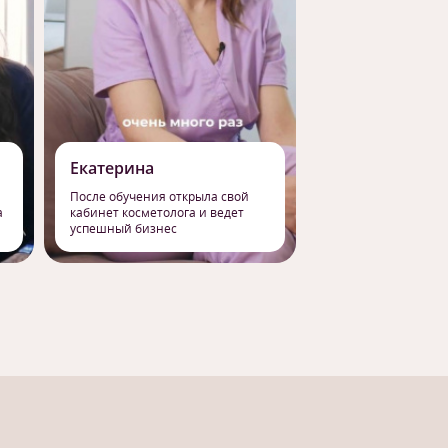
Екатерина
Роман
После обучения открыла свой
Сменил работу на 
а
кабинет косметолога и ведет
профессию массаж
успешный бизнес
свое призвание