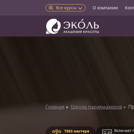
Все курсы
О компании
Кон
Главная
Школа парикмахеров
Пр
Включает 
7863 мастера