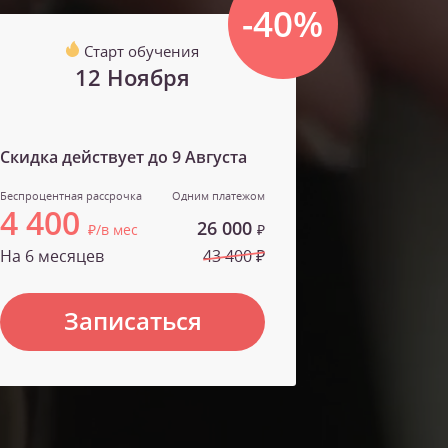
-40%
Старт обучения
12 Ноября
Скидка действует до
9 Августа
Беспроцентная рассрочка
Одним платежом
4 400
26 000
₽/в мес
₽
На 6 месяцев
43 400 ₽
Записаться