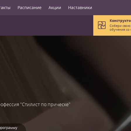
такты
Расписание
Акции
Наставники
Конструкто
Собери свою
обучения со 
офессия "Стилист по прическе"
программу