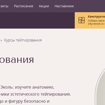
такты
Расписание
Акции
Наставники
Конструкто
Собери свою
обучения со 
Курсы тейпирования
ования
 Эколь: изучите анатомию,
ики эстетического тейпирования.
о и фигуру безопасно и