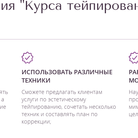
ия "Курса тейпирова
ИСПОЛЬЗОВАТЬ РАЗЛИЧНЫЕ
РА
ТЕХНИКИ
М
ять
Сможете предлагать клиентам
Нау
 а
услуги по эстетическому
про
ние
тейпированию, сочетать несколько
мим
техник и составлять план по
це
коррекции;