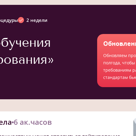
оцедуры
2 недели
бучения
Обновлен
рования»
Обновляем про
полгода, чтобы
требованиям р
стандартам бь
ела
6 ак.часов