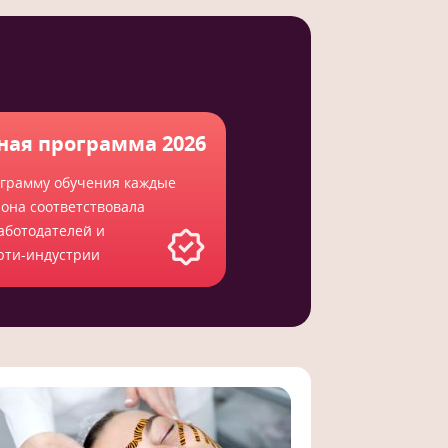
ная программа 2026
грамму обучения каждые
 она соответствовала
аботодателей и
юти-индустрии