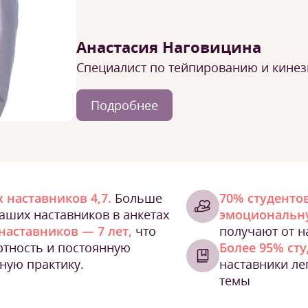
Анастасия Наговицина
Специалист по тейпированию и кине
Подробнее
 наставников 4,7.
Больше
70% студенто
наших наставников в анкетах
эмоциональн
наставников — 7 лет,
что
получают от н
ртность и постоянную
Более 95% ст
ную практику.
наставники л
темы