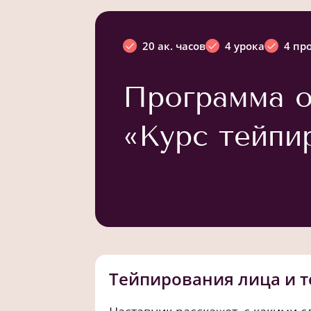
20 ак. часов
4 урока
4 пр
Программа о
«Курс тейпи
Тейпирования лица и т