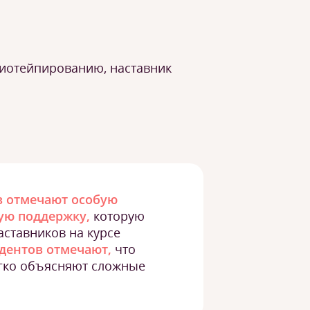
зиотейпированию, наставник
в отмечают особую
ую поддержку,
которую
аставников на курсе
удентов отмечают,
что
егко объясняют сложные