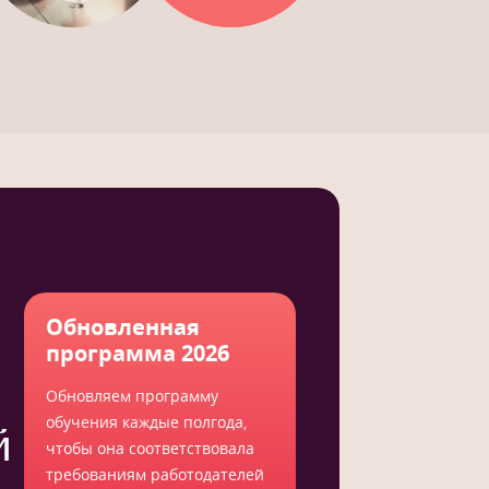
Обновленная
программа 2026
Обновляем программу
обучения каждые полгода,
й
чтобы она соответствовала
требованиям работодателей