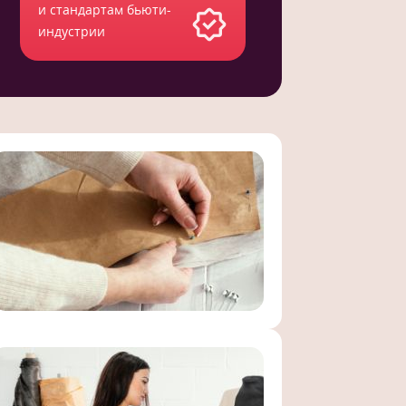
и стандартам бьюти-
индустрии