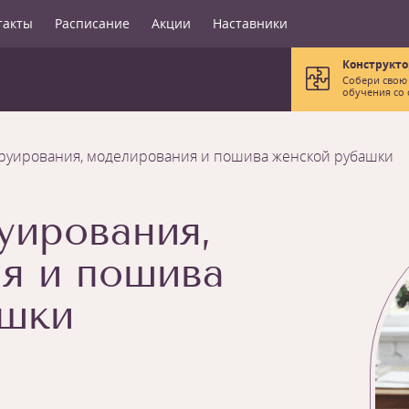
такты
Расписание
Акции
Наставники
Конструкто
Собери свою
обучения со 
труирования, моделирования и пошива женской рубашки
уирования,
я и пошива
ашки