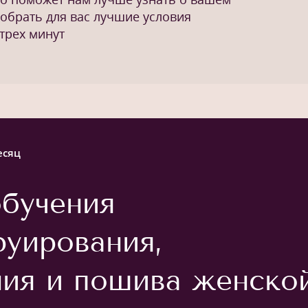
добрать для вас лучшие условия
трех минут
есяц
бучения
руирования,
ия и пошива женско