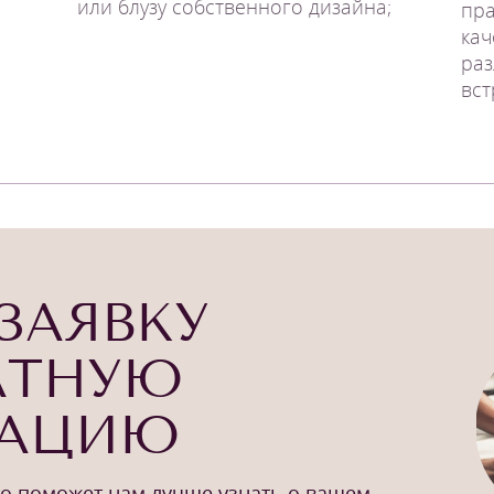
или блузу собственного дизайна;
пра
кач
раз
вст
ЗАЯВКУ
АТНУЮ
ТАЦИЮ
то поможет нам лучше узнать о вашем