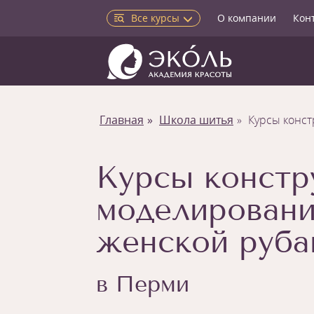
Все курсы
О компании
Кон
Главная
Школа шитья
Курсы конс
Курсы констр
моделировани
женской руб
в Перми