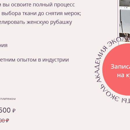
м вы освоите полный процесс
 выбора ткани до снятия мерок;
елировать женскую рубашку
ния
летним опытом в индустрии
 платежом
 500
₽
00 ₽