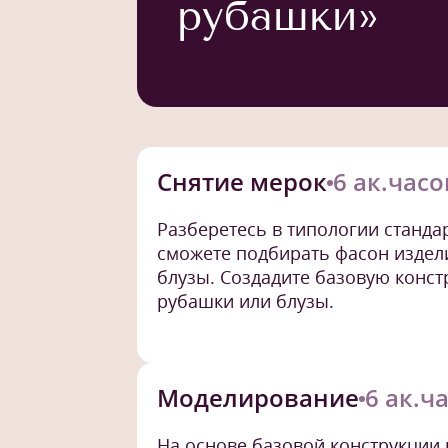
рубашки»
Снятие мерок
6 ак.часо
Разберетесь в типологии станд
сможете подбирать фасон издели
блузы. Создадите базовую конс
рубашки или блузы.
Моделирование
6 ак.ч
На основе базовой конструкции