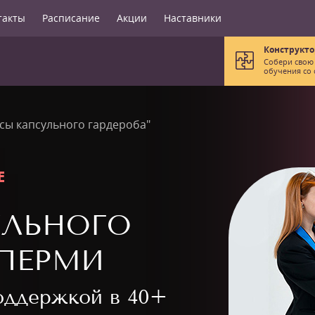
такты
Расписание
Акции
Наставники
Конструкто
Собери свою
обучения со 
сы капсульного гардероба"
Е
УЛЬНОГО
 ПЕРМИ
поддержкой в
40+