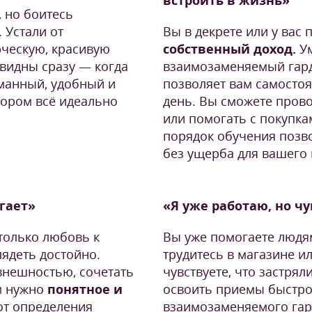
встроить в жизнь»
, но боитесь
 Устали от
Вы в декрете или у вас
рческую, красивую
собственный доход.
У
 видны сразу — когда
взаимозаменяемый гард
манный, удобный и
позволяет вам самосто
тором всё идеально
день. Вы сможете пров
или помогать с покупкам
порядок обучения позв
без ущерба для вашего
угает»
«Я уже работаю, но ч
только любовь к
Вы уже помогаете людя
ядеть достойно.
трудитесь в магазине и
внешностью, сочетать
чувствуете, что застрял
ам нужно
понятное и
освоить приемы быстро
т определения
взаимозаменяемого гар