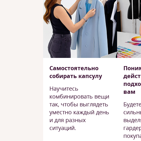
Самостоятельно
Поним
собирать капсулу
дейс
подх
Научитесь
вам
комбинировать вещи
так, чтобы выглядеть
Будет
уместно каждый день
сильн
и для разных
выдел
ситуаций.
гарде
покуп