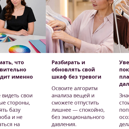
ать, что
Разбирать и
Уве
твительно
обновлять свой
пок
одит именно
шкаф без тревоги
пла
да
Освоите алгоритм
е видеть свои
анализа вещей и
Зна
ые стороны,
сможете отпустить
сто
ять базу
лишнее — спокойно,
поп
роба и не
без эмоционального
осо
аться на
давления.
дел