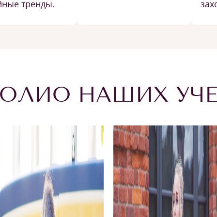
йные тренды.
зах
ОЛИО НАШИХ УЧ