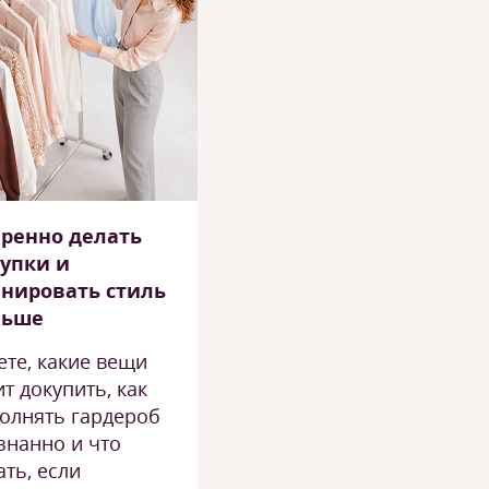
ренно делать
упки и
нировать стиль
льше
ете, какие вещи
ит докупить, как
олнять гардероб
знанно и что
ать, если