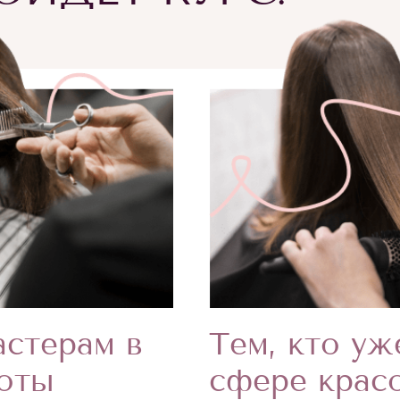
Тем, кто уж
стерам в
сфере крас
соты