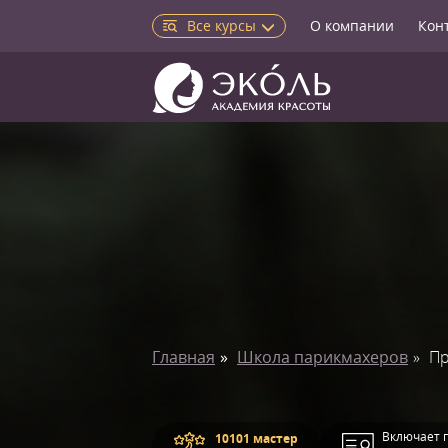
Все курсы
О компании
Кон
Главная
Школа парикмахеров
Пр
Включает 
10101 мастер