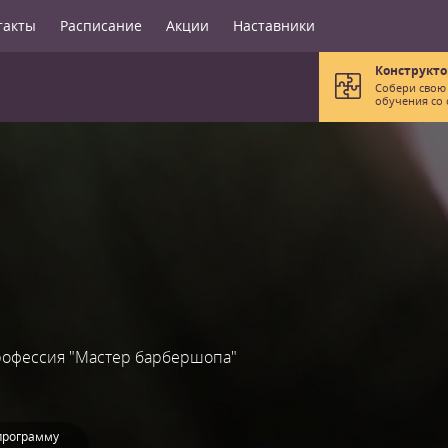
такты
Расписание
Акции
Наставники
Конструкто
Собери свою
обучения со 
офессия "Мастер барбершопа"
программу