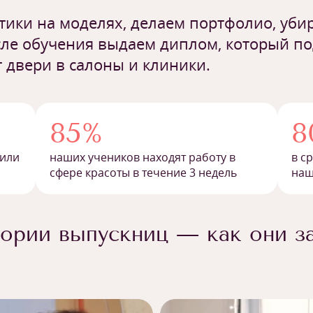
ики на моделях, делаем портфолио, убир
ле обучения выдаем диплом, который п
 двери в салоны и клиники.
85%
8
 или
наших учеников находят работу в
в с
сфере красоты в течение 3 недель
наш
ории выпускниц — как они з