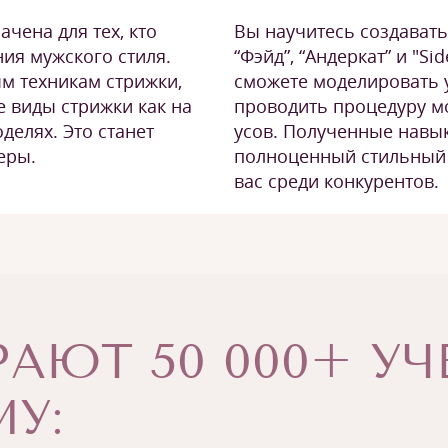
Вы научитесь создавать
чена для тех, кто
“Фэйд”, “Андеркат” и "Sid
ния мужского стиля.
сможете моделировать у
м техникам стрижки,
проводить процедуру м
е виды стрижки как на
усов. Полученные навык
делях. Это станет
полноценный стильный 
еры.
вас среди конкурентов.
АЮТ 50 000+ У
У: