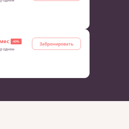
 р одним
/мес
-40%
Забронировать
 р одним