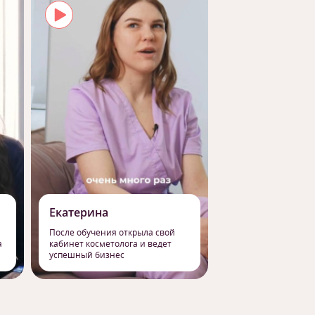
Екатерина
Роман
После обучения открыла свой
Сменил работу на 
а
кабинет косметолога и ведет
профессию массаж
успешный бизнес
свое призвание