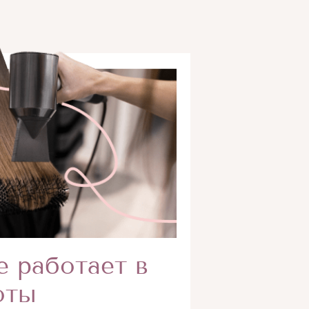
е работает в
оты