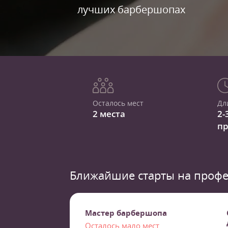
лучших барбершопах
Осталось мест
Дл
2 места
2-
п
Ближайшие старты на профе
Мастер барбершопа
Осталось мало мест