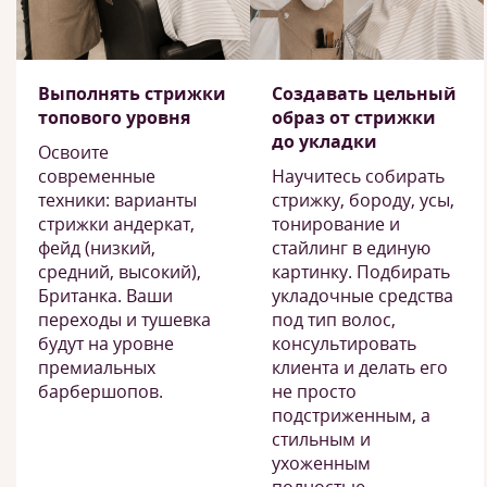
Выполнять стрижки
Создавать цельный
топового уровня
образ от стрижки
до укладки
Освоите
современные
Научитесь собирать
техники: варианты
стрижку, бороду, усы,
стрижки андеркат,
тонирование и
фейд (низкий,
стайлинг в единую
средний, высокий),
картинку. Подбирать
Британка. Ваши
укладочные средства
переходы и тушевка
под тип волос,
будут на уровне
консультировать
премиальных
клиента и делать его
барбершопов.
не просто
подстриженным, а
стильным и
ухоженным