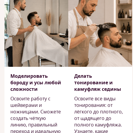
Моделировать
Делать
бороду и усы любой
тонирование и
сложности
камуфляж седины
Освоите работу с
Освоите все виды
шейверами и
тонирования: от
ножницами. Сможете
лёгкого до плотного,
создать чёткую
от щадящего до
линию, правильный
полного камуфляжа.
переход и идеальную
Узнаете, какие