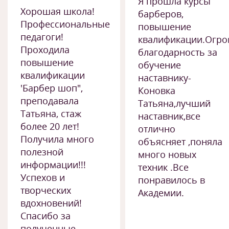
Я прошла курсы
Хорошая школа!
барберов,
Профессиональные
повышение
педагоги!
квалификации.Огро
Проходила
благодарность за
повышение
обучение
квалификации
наставнику-
'Барбер шоп",
Коновка
преподавала
Татьяна,лучший
Татьяна, стаж
наставник,все
более 20 лет!
отлично
Получила много
объясняет ,поняла
полезной
много новых
информации!!!
техник .Все
Успехов и
понравилось в
творческих
Академии.
вдохновений!
Спасибо за
полученные