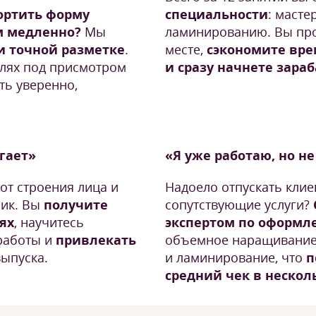
ортить форму
специальности
: масте
м медленно?
Мы
ламинированию. Вы про
и точной разметке
.
месте,
сэкономите вре
елях под присмотром
и сразу начнете зара
ть уверенно,
угает»
«Я уже работаю, но н
 от строения лица и
Надоело отпускать клие
ник. Вы
получите
сопутствующие услуги?
ях
, научитесь
экспертом по оформл
работы и
привлекать
объемное наращивание,
выпуска.
и ламинирование, что
п
средний чек в несколь