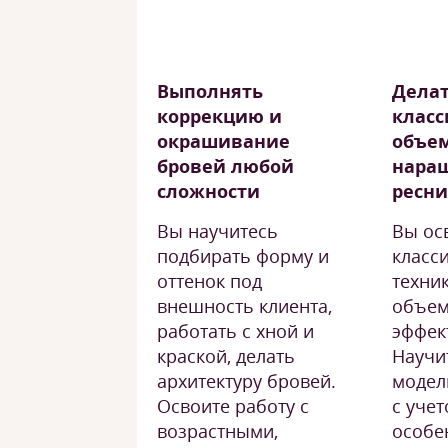
Выполнять
Дела
коррекцию и
класс
окрашивание
объе
бровей любой
нара
сложности
ресн
Вы научитесь
Вы ос
подбирать форму и
класс
оттенок под
техник
внешность клиента,
объем
работать с хной и
эффек
краской, делать
Научи
архитектуру бровей.
модел
Освоите работу с
с уче
возрастными,
особе