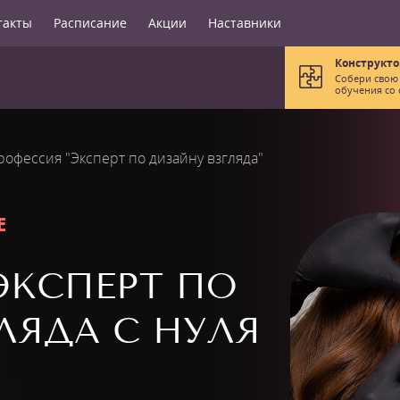
такты
Расписание
Акции
Наставники
Конструкто
Собери свою
обучения со 
рофессия "Эксперт по дизайну взгляда"
Е
ЭКСПЕРТ ПО
ЛЯДА С НУЛЯ