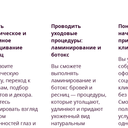
ть
Проводить
Пон
ическое и
уходовые
нач
мное
процедуры:
пр
щивание
ламинирование и
кл
иц
ботокс
Вы 
воите
Вы сможете
соб
ическую
выполнять
офо
у, переход к
ламинирование и
соц
ам, подбор
ботокс бровей и
кли
тов и декора.
ресниц — процедуры,
без
тесь
которые утолщают,
Смо
ировать взгляд
удлиняют и придают
пол
том
ухоженный вид
усл
нностей глаз и
натуральным
одн